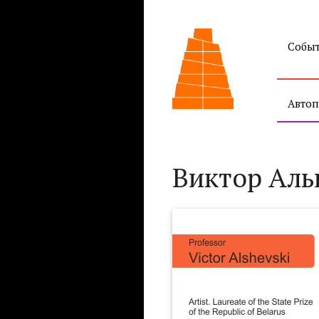
Собы
Автоп
Виктор Аль